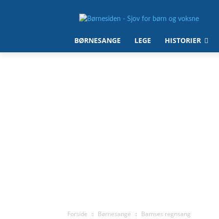
BØRNESANGE
LEGE
HISTORIER
Forside
Børnesange
Bamses regnsang