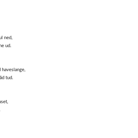
ul ned,
ne ud.
d haveslange,
åd tud.
set,
.