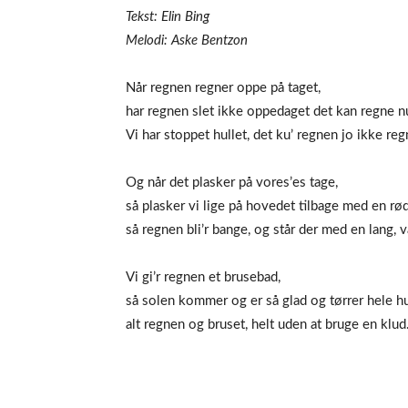
Tekst: Elin Bing
Melodi: Aske Bentzon
Når regnen regner oppe på taget,
har regnen slet ikke oppedaget det kan regne n
Vi har stoppet hullet, det ku’ regnen jo ikke reg
Og når det plasker på vores’es tage,
så plasker vi lige på hovedet tilbage med en rø
så regnen bli’r bange, og står der med en lang, v
Vi gi’r regnen et brusebad,
så solen kommer og er så glad og tørrer hele hu
alt regnen og bruset, helt uden at bruge en klud