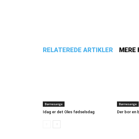
RELATEREDE ARTIKLER
MERE 
Børnesange
Børnesange
Idag er det Oles fødselsdag
Der bor en 