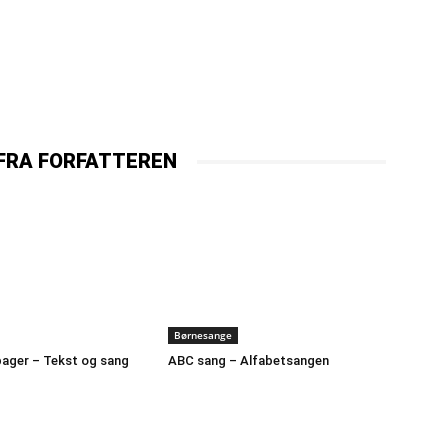
FRA FORFATTEREN
Børnesange
bager – Tekst og sang
ABC sang – Alfabetsangen