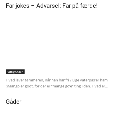
Far jokes – Advarsel: Far på færde!
Vittigheder
Hvad laver tømmeren, når han har fri ? Lige vaterpas'er ham
:)Mango er godt, for der er "mange go’e" ting i den. Hvad er...
Gåder