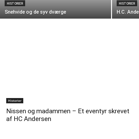
HISTORIER
HISTORIER
Snehvide og de syv dværge
H.C. Ande
Historier
Nissen og madammen – Et eventyr skrevet
af HC Andersen