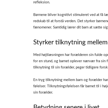
refleksion.
Børnene bliver kognitivt stimuleret ved at få l
redskab til at forstå verden. Det styrker børnen
fænomener. Samtidig lærer dit barn at sætte sig 
Styrker tilknytning mellem
Med højtlæsningen har forælderen sin fulde op
for en stund, og barnet oplever nærvær fra sin 
tilknytning til sin forælder, peger tidligere fors
En tryg tilknytning mellem barn og forælder har 
følelser. Tilknytningsfølelsen får barnet til i hø
sin forælder.
Betydning senere i livet