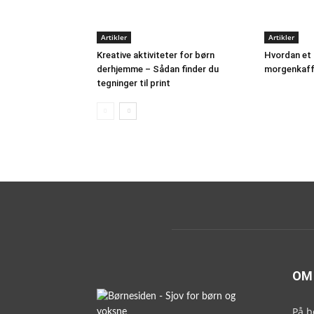
Artikler
Artikler
Kreative aktiviteter for børn
Hvordan et 
derhjemme – Sådan finder du
morgenkaff
tegninger til print
OM
På b