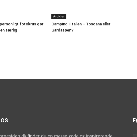
Artikler
personligt fotokrus gør
Camping i Italien – Toscana eller
en særlig
Gardasøen?
 OS
F
ornesiden.dk finder du en masse gode og inspirerende