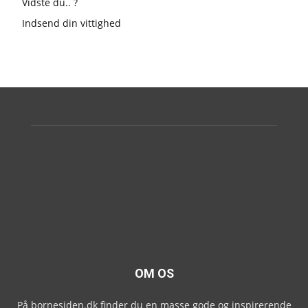
Vidste du.. ?
Indsend din vittighed
OM OS
På bornesiden.dk finder du en masse gode og inspirerende