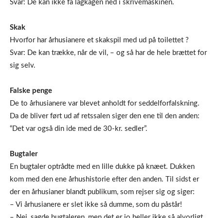
Svar: De kan ikke få lagkagen ned i skrivemaskinen.
Skak
Hvorfor har århusianere et skakspil med ud på toilettet ?
Svar: De kan trække, når de vil, – og så har de hele brættet for
sig selv.
Falske penge
De to århusianere var blevet anholdt for seddelforfalskning.
Da de bliver ført ud af retssalen siger den ene til den anden:
“Det var også din ide med de 30-kr. sedler”.
Bugtaler
En bugtaler optrådte med en lille dukke på knæet. Dukken
kom med den ene århushistorie efter den anden. Til sidst er
der en århusianer blandt publikum, som rejser sig og siger:
– Vi århusianere er slet ikke så dumme, som du påstår!
– Nej, sagde bugtaleren, men det er jo heller ikke så alvorligt