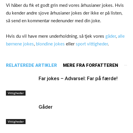
Vi håber du fik et godt grin med vores århusianer jokes. Hvis
du kender andre sjove århusianer jokes der ikke er på listen,
så send en kommentar nedenunder med din joke.
Hvis du vil have mere underholdning, så tjek vores
gåder
,
alle
børnene jokes
,
blondine jokes
eller
sport vittigheder
.
RELATEREDE ARTIKLER
MERE FRA FORFATTEREN
Far jokes – Advarsel: Far på færde!
Vittigheder
Gåder
Vittigheder