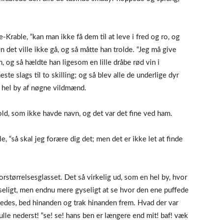
e-Krable, “kan man ikke få dem til at leve i fred og ro, og
 det ville ikke gå, og så måtte han trolde. “Jeg må give
n, og så hældte han ligesom en lille dråbe rød vin i
te slags til to skilling; og så blev alle de underlige dyr
 hel by af nøgne vildmænd.
ld, som ikke havde navn, og det var det fine ved ham.
e, “så skal jeg forære dig det; men det er ikke let at finde
rstørrelsesglasset. Det så virkelig ud, som en hel by, hvor
eligt, men endnu mere gyseligt at se hvor den ene puffede
edes, bed hinanden og trak hinanden frem. Hvad der var
ulle nederst! “se! se! hans ben er længere end mit! baf! væk