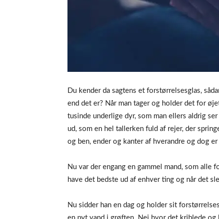
Du kender da sagtens et forstørrelsesglas, sådan
end det er? Når man tager og holder det for øj
tusinde underlige dyr, som man ellers aldrig ser
ud, som en hel tallerken fuld af rejer, der spri
og ben, ender og kanter af hverandre og dog er
Nu var der engang en gammel mand, som alle folk
have det bedste ud af enhver ting og når det sle
Nu sidder han en dag og holder sit forstørrelses
en pyt vand i grøften. Nej hvor det kriblede og