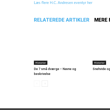
Læs flere H.C. Andresen eventyr her
RELATEREDE ARTIKLER
MERE 
Historier
Historier
De 7 små dværge – Navne og
Snehvide o
beskrivelse