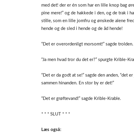
med det! der er én som har en lille knop bag øre
pine mere!” og de hakkede i den, og de trak i h
stille, som en lille jomfru og ønskede alene fre
hende og de sled i hende og de åd hende!
“Det er overordenligt morsomt!” sagde trolden.
“Ja men hvad tror du det er?” spurgte Krible-Kra
“Det er da godt at se!” sagde den anden, “det er
sammen hinanden. En stor by er det!”
“Det er grøftevand!” sagde Krible-Krable.
* * * SLUT * * *
Læs også: