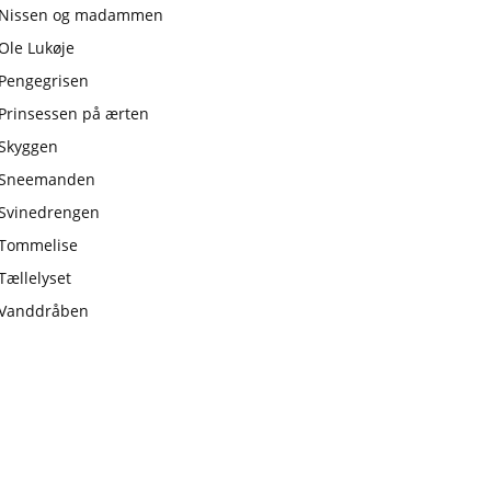
Nissen og madammen
Ole Lukøje
Pengegrisen
Prinsessen på ærten
Skyggen
Sneemanden
Svinedrengen
Tommelise
Tællelyset
Vanddråben