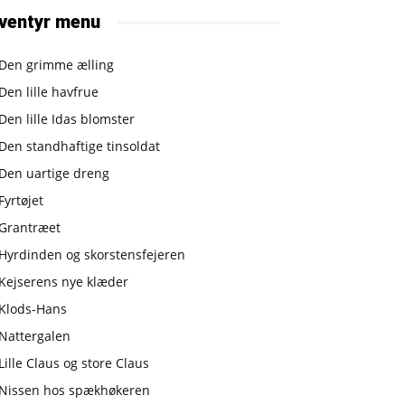
ventyr menu
Den grimme ælling
Den lille havfrue
Den lille Idas blomster
Den standhaftige tinsoldat
Den uartige dreng
Fyrtøjet
Grantræet
Hyrdinden og skorstensfejeren
Kejserens nye klæder
Klods-Hans
Nattergalen
Lille Claus og store Claus
Nissen hos spækhøkeren