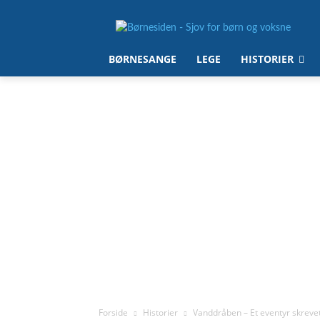
BØRNESANGE
LEGE
HISTORIER
Forside
Historier
Vanddråben – Et eventyr skreve