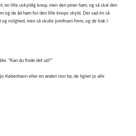
t, en lille uskyldig knop, men den piner ham, og så skal den
am og de åd ham for den lille knops skyld. Der sad én så
d og rolighed, men så skulle jomfruen frem, og de trak i
ble. “Kan du finde det ud?”
 jo København eller en anden stor by, de ligner jo alle