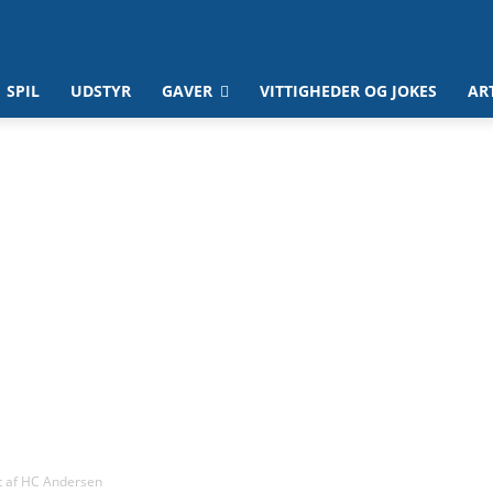
SPIL
UDSTYR
GAVER
VITTIGHEDER OG JOKES
AR
t af HC Andersen