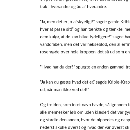
trak i hverandre og åd af hverandre.
“Ja, men det er jo afskyeligt!” sagde gamle Kribl
hver at passe sit!” og han tænkte og tænkte, men
dem kulør, at de kan blive tydeligere!” sagde ha
vanddråben, men det var hekseblod, den allerfines
rosenrøde over hele kroppen, det så ud som en
“Hvad har du der?” spurgte en anden gammel tro
“Ja kan du gætte hvad det er,” sagde Krible-Krabl
ud, når man ikke ved det!”
Og trolden, som intet navn havde, så igennem fo
alle mennesker løb om uden klæder! det var gys
og stødte den anden, hvor de nippedes og napp
nederst skulle øverst og hvad der var øverst sk