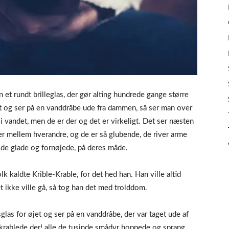
 et rundt brilleglas, der gør alting hundrede gange større
et og ser på en vanddråbe ude fra dammen, så ser man over
 i vandet, men de er der og det er virkeligt. Det ser næsten
nger mellem hverandre, og de er så glubende, de river arme
 de glade og fornøjede, på deres måde.
 kaldte Krible-Krable, for det hed han. Han ville altid
t ikke ville gå, så tog han det med trolddom.
glas for øjet og ser på en vanddråbe, der var taget ude af
 krablede der! alle de tusinde smådyr hoppede og sprang,