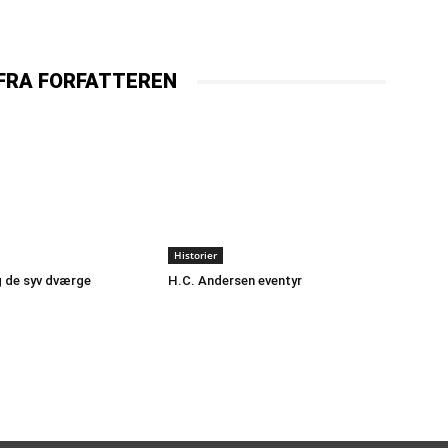
FRA FORFATTEREN
Historier
g de syv dværge
H.C. Andersen eventyr