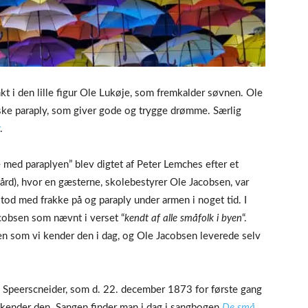
t i den lille figur Ole Lukøje, som fremkalder søvnen. Ole
ske paraply, som giver gode og trygge drømme. Særlig
.
le med paraplyen” blev digtet af Peter Lemches efter et
rd), hvor en gæsterne, skolebestyrer Ole Jacobsen, var
tod med frakke på og paraply under armen i noget tid. I
acobsen som nævnt i verset “
kendt af alle småfolk i byen
“.
en som vi kender den i dag, og Ole Jacobsen leverede selv
 Speerscneider, som d. 22. december 1873 for første gang
 kender den. Sangen finder man i dag i sangbogen
De små