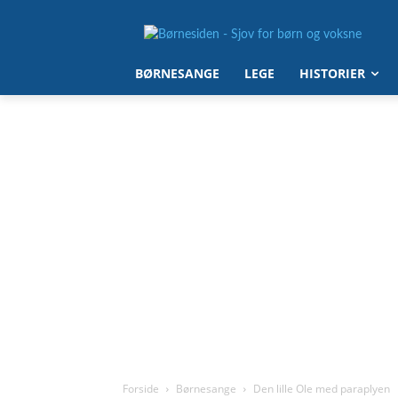
BØRNESANGE
LEGE
HISTORIER
Forside
Børnesange
Den lille Ole med paraplyen