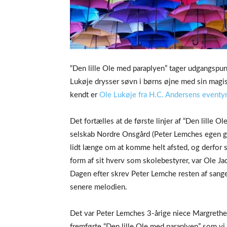
“Den lille Ole med paraplyen” tager udgangspunk
Lukøje drysser søvn i børns øjne med sin magi
kendt er
Ole Lukøje fra H.C. Andersens eventyr
Det fortælles at de første linjer af “Den lille O
selskab Nordre Onsgård (Peter Lemches egen gå
lidt længe om at komme helt afsted, og derfor s
form af sit hverv som skolebestyrer, var Ole J
Dagen efter skrev Peter Lemche resten af sang
senere melodien.
Det var Peter Lemches 3-årige niece Margrethe
fremførte “Den lille Ole med paraplyen” som vi